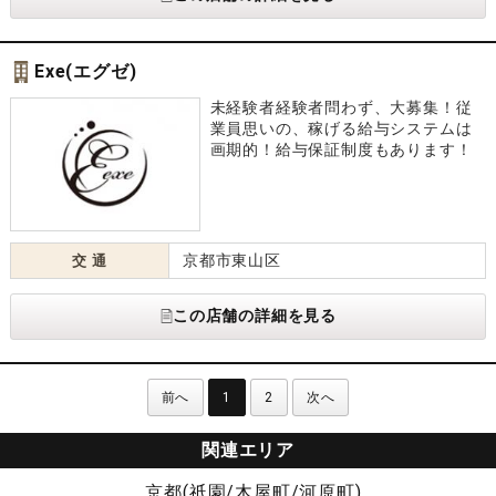
Exe(エグゼ)
未経験者経験者問わず、大募集！従
業員思いの、稼げる給与システムは
画期的！給与保証制度もあります！
京都市東山区
交 通
この店舗の詳細を見る
前へ
1
2
次へ
関連エリア
京都(祇園/木屋町/河原町)