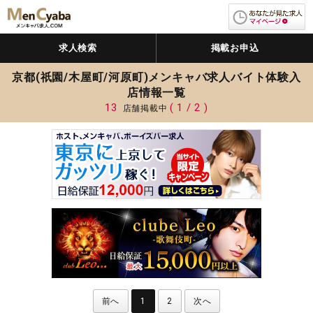
求人検索
掲載お申込
京都(祇園/木屋町/河原町)メンキャバ求人バイト体験入
店情報一覧
13
( 1 / 2 )
店舗掲載中
前へ
1
2
次へ