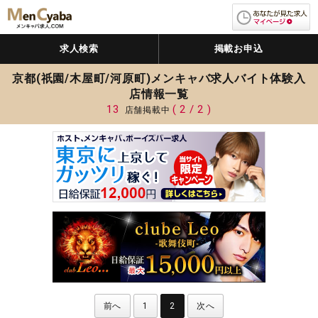
求人検索
掲載お申込
京都(祇園/木屋町/河原町)メンキャバ求人バイト体験入
店情報一覧
13
( 2 / 2 )
店舗掲載中
前へ
1
2
次へ