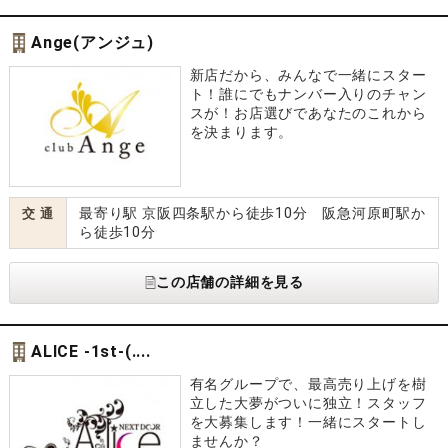
Ange(アンジュ)
新店だから、みんなで一緒にスター
ト！誰にでもナンバー入りのチャン
スが！お店選びであなたのこれから
を決まります。
最寄り駅 京阪四条駅から徒歩10分 阪急河原町駅か
交 通
ら徒歩10分
この店舗の詳細を見る
ALICE -1st-(....
有名グループで、最高売り上げを樹
立した大夢がついに独立！スタッフ
を大募集します！一緒にスタートし
ませんか？