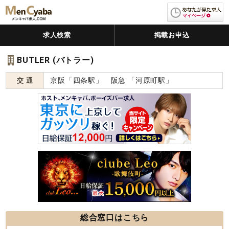
求人検索
掲載お申込
BUTLER (バトラー)
京阪「四条駅」 阪急 「河原町駅」
交 通
総合窓口はこちら