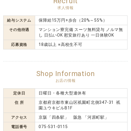
Recruit
求人情報
保障給15万円+歩合（20%～55%）
給与システム
マンション寮完備 スーツ無料貸与 ノルマ無
その他待遇
し 日払いOK 慰安旅行あり 一日体験OK
18歳以上 ※高校生不可
応募資格
Shop Information
お店の情報
日曜日・各種大型連休有
定休日
京都府京都市東山区祇園町北側347-31 祇
住 所
園ユウキビルB1F
京阪「四条駅」 阪急 「河原町駅」
アクセス
075-531-0115
電話番号